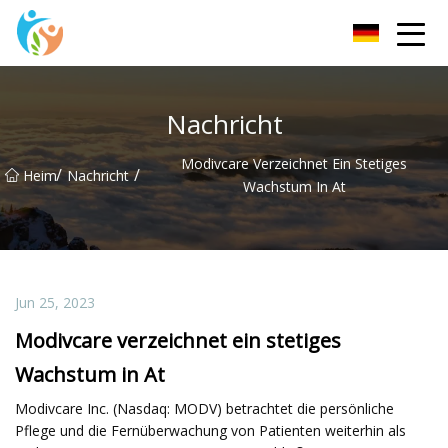
KRGauze Group Co., Ltd
Nachricht
Modivcare Verzeichnet Ein Stetiges
/
/
Heim
Nachricht
Wachstum In At
Jun 25, 2023
Modivcare verzeichnet ein stetiges
Wachstum in At
Modivcare Inc. (Nasdaq: MODV) betrachtet die persönliche
Pflege und die Fernüberwachung von Patienten weiterhin als