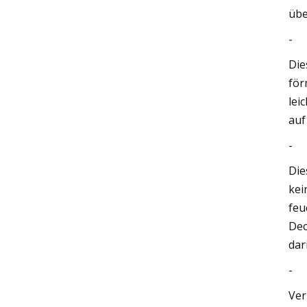
übe
-
Die
för
lei
auf
-
Die
kei
feu
Dec
dar
-
Ver