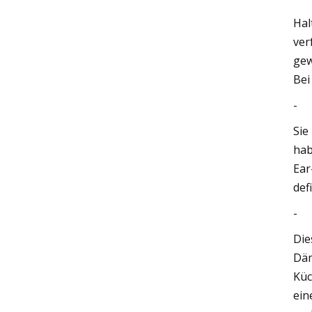
Hal
ver
gew
Bei
-
Sie
hab
Ear
def
-
Die
Däm
Küc
ein