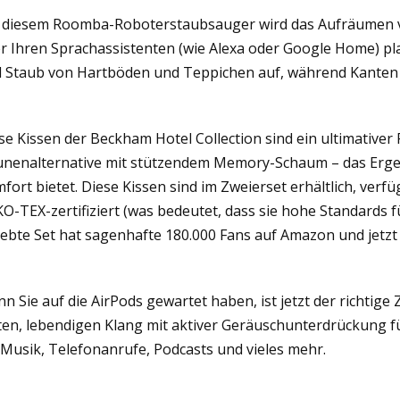
 diesem Roomba-Roboterstaubsauger wird das Aufräumen vie
r Ihren Sprachassistenten (wie Alexa oder Google Home) 
 Staub von Hartböden und Teppichen auf, während Kanten 
se Kissen der Beckham Hotel Collection sind ein ultimativer
nenalternative mit stützendem Memory-Schaum – das Ergebn
fort bietet. Diese Kissen sind im Zweierset erhältlich, v
O-TEX-zertifiziert (was bedeutet, dass sie hohe Standards f
iebte Set hat sagenhafte 180.000 Fans auf Amazon und jetzt 
n Sie auf die AirPods gewartet haben, ist jetzt der richtige 
ten, lebendigen Klang mit aktiver Geräuschunterdrückung 
 Musik, Telefonanrufe, Podcasts und vieles mehr.