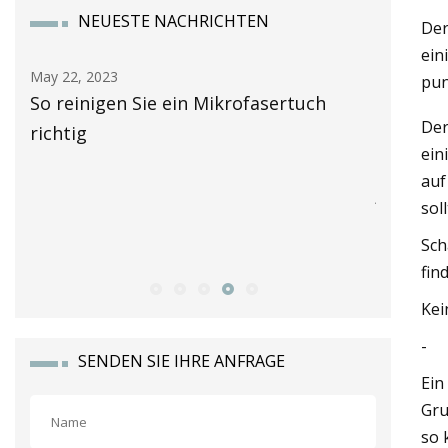
NEUESTE NACHRICHTEN
Der
ein
May 24, 2023
May 16, 2
pu
Der Markt für Strandtücher soll bis
„GMA“ D
Der
2028 weltweit 707,15 Mio. US-Dollar
ein
erreichen, bei einer durchschnittlichen
auf
jährlichen Wachstumsrate von 4,8 %,
sol
wobei das Baumwollsegment im Jahr
Sch
2022 das Wachstum vorantreibt
fin
Kei
-
SENDEN SIE IHRE ANFRAGE
Ein
Gru
so 