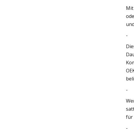
Mit
ode
und
-
Die
Dau
Kom
OEK
bel
-
Wen
sat
für
-