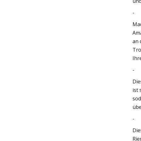
und
-
Mac
Ama
an 
Tro
Ihr
-
Die
ist
sod
übe
-
Die
Rie