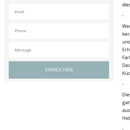
die
-
Wer
ker
und
Erh
Far
Dec
EINREICHEN
Küc
-
Die
gan
aus
Heb
-