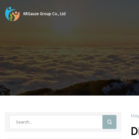
KRGauze Group Co., Ltd
May
D