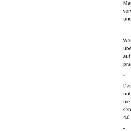
Mar
ver
und
-
Wen
übe
auf
pra
-
Das
unt
nie
seh
4,6
-