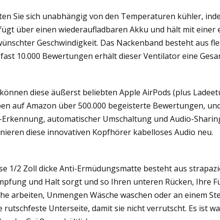
ten Sie sich unabhängig von den Temperaturen kühler, indem
fügt über einen wiederaufladbaren Akku und hält mit einer 
ünschter Geschwindigkeit. Das Nackenband besteht aus flexi
 fast 10.000 Bewertungen erhält dieser Ventilator eine Ges
 können diese äußerst beliebten Apple AirPods (plus Ladeetu
en auf Amazon über 500.000 begeisterte Bewertungen, und 
-Erkennung, automatischer Umschaltung und Audio-Sharing
inieren diese innovativen Kopfhörer kabelloses Audio neu.
se 1/2 Zoll dicke Anti-Ermüdungsmatte besteht aus strapaz
pfung und Halt sorgt und so Ihren unteren Rücken, Ihre Fü
he arbeiten, Unmengen Wäsche waschen oder an einem Steh
e rutschfeste Unterseite, damit sie nicht verrutscht. Es ist 