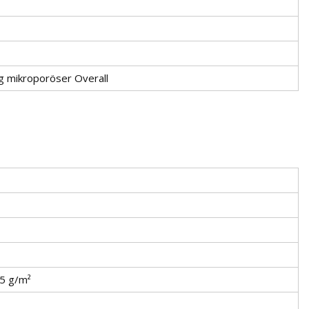
g mikroporöser Overall
65 g/m²