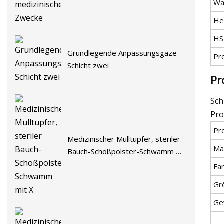
Wa
He
HS
Grundlegende Anpassungsgaze-
Pr
Schicht zwei
Pr
Sch
Pro
Pr
Medizinischer Mulltupfer, steriler
Mat
Bauch-Schoßpolster-Schwamm mit
X
Fa
Gr
Ge