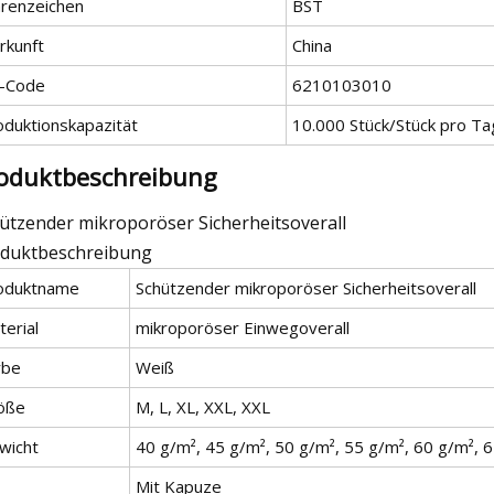
renzeichen
BST
rkunft
China
-Code
6210103010
oduktionskapazität
10.000 Stück/Stück pro Ta
oduktbeschreibung
ützender mikroporöser Sicherheitsoverall
duktbeschreibung
oduktname
Schützender mikroporöser Sicherheitsoverall
erial
mikroporöser Einwegoverall
rbe
Weiß
öße
M, L, XL, XXL, XXL
wicht
40 g/m², 45 g/m², 50 g/m², 55 g/m², 60 g/m², 
Mit Kapuze