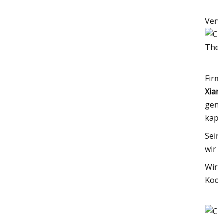
Ver
Fir
Xia
gen
kap
Sei
wir
Wir
Koo