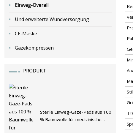
Einweg-Overall
Be
Ve
Und erweiterte Wundversorgung
Pr
CE-Maske
Pa
Gazekompressen
Ge
Mi
PRODUKT
An
Mat
Sti
Gr
Sterile Einweg-Gaze-Pads aus 100
Tr
% Baumwolle für medizinische
Spe
Zwecke