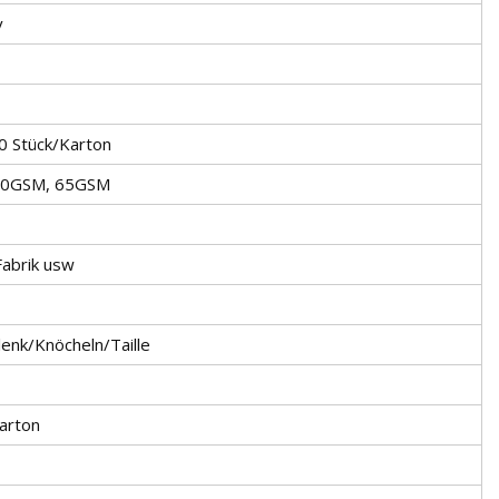
v
50 Stück/Karton
60GSM, 65GSM
Fabrik usw
lenk/Knöcheln/Taille
Karton