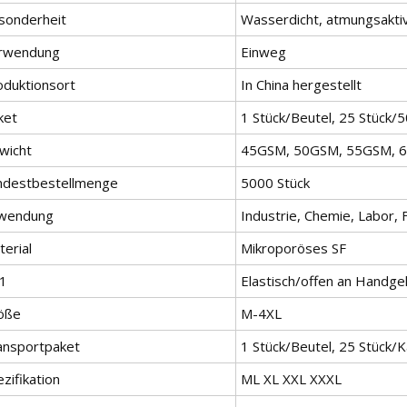
sonderheit
Wasserdicht, atmungsakti
rwendung
Einweg
oduktionsort
In China hergestellt
ket
1 Stück/Beutel, 25 Stück/
wicht
45GSM, 50GSM, 55GSM, 
ndestbestellmenge
5000 Stück
wendung
Industrie, Chemie, Labor, 
erial
Mikroporöses SF
l1
Elastisch/offen an Handge
öße
M-4XL
ansportpaket
1 Stück/Beutel, 25 Stück/
zifikation
ML XL XXL XXXL