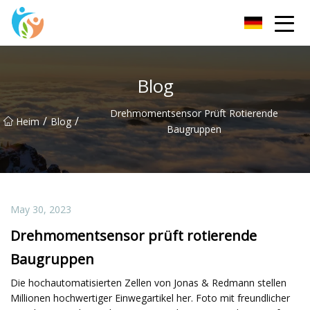
KRGauze Group Co., Ltd
Blog
Drehmomentsensor Prüft Rotierende
/
/
Heim
Blog
Baugruppen
May 30, 2023
Drehmomentsensor prüft rotierende
Baugruppen
Die hochautomatisierten Zellen von Jonas & Redmann stellen
Millionen hochwertiger Einwegartikel her. Foto mit freundlicher