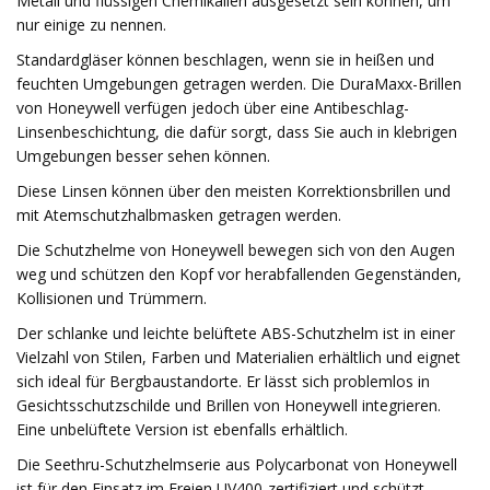
Metall und flüssigen Chemikalien ausgesetzt sein können, um
nur einige zu nennen.
Standardgläser können beschlagen, wenn sie in heißen und
feuchten Umgebungen getragen werden. Die DuraMaxx-Brillen
von Honeywell verfügen jedoch über eine Antibeschlag-
Linsenbeschichtung, die dafür sorgt, dass Sie auch in klebrigen
Umgebungen besser sehen können.
Diese Linsen können über den meisten Korrektionsbrillen und
mit Atemschutzhalbmasken getragen werden.
Die Schutzhelme von Honeywell bewegen sich von den Augen
weg und schützen den Kopf vor herabfallenden Gegenständen,
Kollisionen und Trümmern.
Der schlanke und leichte belüftete ABS-Schutzhelm ist in einer
Vielzahl von Stilen, Farben und Materialien erhältlich und eignet
sich ideal für Bergbaustandorte. Er lässt sich problemlos in
Gesichtsschutzschilde und Brillen von Honeywell integrieren.
Eine unbelüftete Version ist ebenfalls erhältlich.
Die Seethru-Schutzhelmserie aus Polycarbonat von Honeywell
ist für den Einsatz im Freien UV400-zertifiziert und schützt