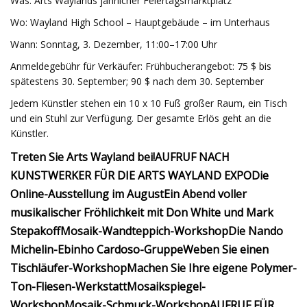
Was: Arts Waylands jährlicher Feiertagsmarktplatz
Wo: Wayland High School – Hauptgebäude – im Unterhaus
Wann: Sonntag, 3. Dezember, 11:00–17:00 Uhr
Anmeldegebühr für Verkäufer: Frühbucherangebot: 75 $ bis
spätestens 30. September; 90 $ nach dem 30. September
Jedem Künstler stehen ein 10 x 10 Fuß großer Raum, ein Tisch
und ein Stuhl zur Verfügung. Der gesamte Erlös geht an die
Künstler.
Treten Sie Arts Wayland bei!
AUFRUF NACH
KUNSTWERKER FÜR DIE ARTS WAYLAND EXPO
Die
Online-Ausstellung im August
Ein Abend voller
musikalischer Fröhlichkeit mit Don White und Mark
Stepakoff
Mosaik-Wandteppich-Workshop
Die Nando
Michelin-Ebinho Cardoso-Gruppe
Weben Sie einen
Tischläufer-Workshop
Machen Sie Ihre eigene Polymer-
Ton-Fliesen-Werkstatt
Mosaikspiegel-
Workshop
Mosaik-Schmuck-Workshop
AUFRUF FÜR