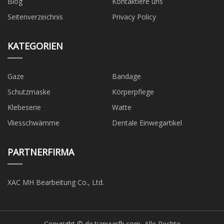
Blog
Kontaktiere uns
Seitenverzeichnis
Privacy Policy
KATEGORIEN
Gaze
Bandage
Schutzmaske
Körperpflege
Klebeserie
Watte
Vliesschwämme
Dentale Einwegartikel
PARTNERFIRMA
XAC MH Bearbeitung Co., Ltd.
Copyright © de.tianyupfb.com, Alle Rechte