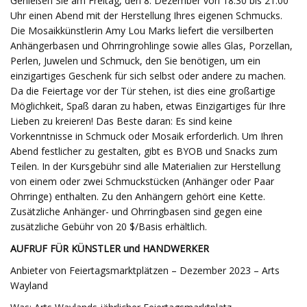
Genießen Sie am Freitag, den 8. Dezember von 18:30 bis 21:00
Uhr einen Abend mit der Herstellung Ihres eigenen Schmucks.
Die Mosaikkünstlerin Amy Lou Marks liefert die versilberten
Anhängerbasen und Ohrringrohlinge sowie alles Glas, Porzellan,
Perlen, Juwelen und Schmuck, den Sie benötigen, um ein
einzigartiges Geschenk für sich selbst oder andere zu machen.
Da die Feiertage vor der Tür stehen, ist dies eine großartige
Möglichkeit, Spaß daran zu haben, etwas Einzigartiges für Ihre
Lieben zu kreieren! Das Beste daran: Es sind keine
Vorkenntnisse in Schmuck oder Mosaik erforderlich. Um Ihren
Abend festlicher zu gestalten, gibt es BYOB und Snacks zum
Teilen. In der Kursgebühr sind alle Materialien zur Herstellung
von einem oder zwei Schmuckstücken (Anhänger oder Paar
Ohrringe) enthalten. Zu den Anhängern gehört eine Kette.
Zusätzliche Anhänger- und Ohrringbasen sind gegen eine
zusätzliche Gebühr von 20 $/Basis erhältlich.
AUFRUF FÜR KÜNSTLER und HANDWERKER
Anbieter von Feiertagsmarktplätzen – Dezember 2023 – Arts
Wayland