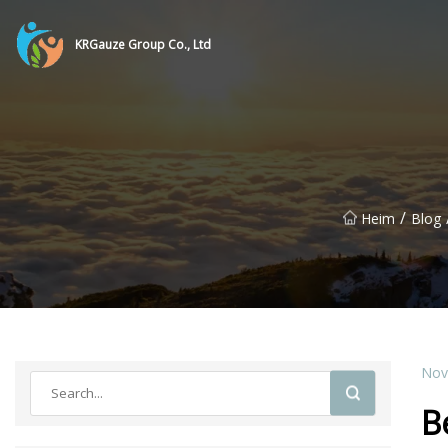
KRGauze Group Co., Ltd
/
Heim
Blog
Nov
B