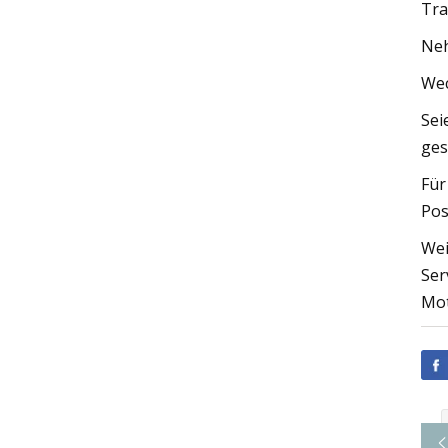
Tra
Neh
Wec
Sei
ges
Für
Pos
Wei
Ser
Mot