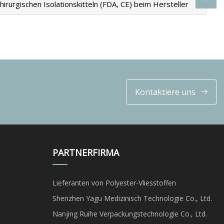
chirurgischen Isolationskitteln (FDA, CE) beim Hersteller
Kontaktiere uns
PARTNERFIRMA
Lieferanten von Polyester-Vliesstoffen
Shenzhen Yagu Medizinisch Technologie Co., Ltd.
Nanjing Ruihe Verpackungstechnologie Co., Ltd.