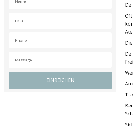
Der
Oft
kön
Ate
Die
Der
Fre
Wen
EINREICHEN
An 
Tro
Bed
Sch
Sic