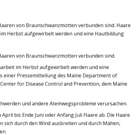
t Haaren von Braunschwanzmotten verbunden sind. Haare
de des
im Herbst aufgewirbelt werden und eine Hautbildung
, Penang
t Haaren von Braunschwanzmotten verbunden sind.
rbeit im Herbst aufgewirbelt werden und eine
us einer Pressemitteilung des Maine Department of
Center for Disease Control and Prevention, dem Maine
schwerden und andere Atemwegsprobleme verursachen.
ril bis Ende Juni oder Anfang Juli Haare ab. Die Haare
nnen sich durch den Wind ausbreiten und durch Mähen,
en.