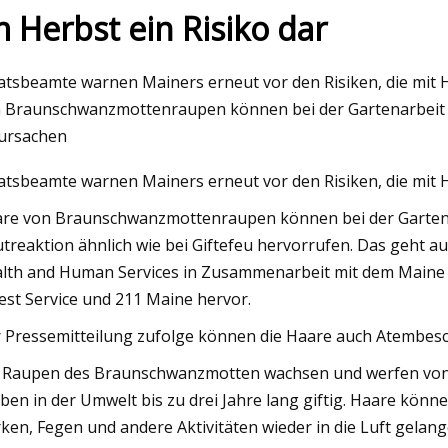
m Herbst ein Risiko dar
023
May 26, 2023
atsbeamte warnen Mainers erneut vor den Risiken, die mi
entsensor prüft rotierende
„MOH steht am Ran
 Braunschwanzmottenraupen können bei der Gartenarbeit 
ppen
Zusammenbruchs“:
ursachen
Regierungszahnarzt
atsbeamte warnen Mainers erneut vor den Risiken, die mi
re von Braunschwanzmottenraupen können bei der Gartena
treaktion ähnlich wie bei Giftefeu hervorrufen. Das geht a
lth and Human Services in Zusammenarbeit mit dem Maine 
est Service und 211 Maine hervor.
 Pressemitteilung zufolge können die Haare auch Atembe
 Raupen des Braunschwanzmotten wachsen und werfen von Ap
iben in der Umwelt bis zu drei Jahre lang giftig. Haare kö
ken, Fegen und andere Aktivitäten wieder in die Luft gelang