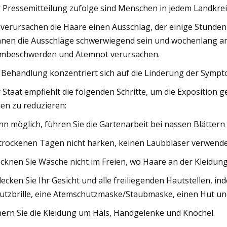
 Pressemitteilung zufolge sind Menschen in jedem Landkreis
 verursachen die Haare einen Ausschlag, der einige Stunde
nen die Ausschläge schwerwiegend sein und wochenlang anh
mbeschwerden und Atemnot verursachen.
 Behandlung konzentriert sich auf die Linderung der Sympt
 Staat empfiehlt die folgenden Schritte, um die Expositio
ien zu reduzieren:
n möglich, führen Sie die Gartenarbeit bei nassen Blättern 
trockenen Tagen nicht harken, keinen Laubbläser verwend
cknen Sie Wäsche nicht im Freien, wo Haare an der Kleidun
ecken Sie Ihr Gesicht und alle freiliegenden Hautstellen, i
utzbrille, eine Atemschutzmaske/Staubmaske, einen Hut und
hern Sie die Kleidung um Hals, Handgelenke und Knöchel.