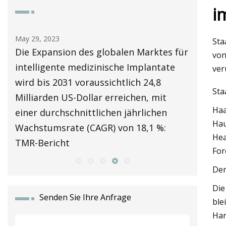
i
May 29, 2023
May 30, 2
Sta
Die Expansion des globalen Marktes für
Drehmom
von
 ein
intelligente medizinische Implantate
Baugru
ver
ar
wird bis 2031 voraussichtlich 24,8
Sta
Milliarden US-Dollar erreichen, mit
Haa
einer durchschnittlichen jährlichen
Hau
Wachstumsrate (CAGR) von 18,1 %:
Hea
TMR-Bericht
For
Der
Die
Senden Sie Ihre Anfrage
ble
Har